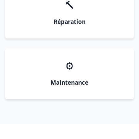
🔨
Réparation
⚙️
Maintenance