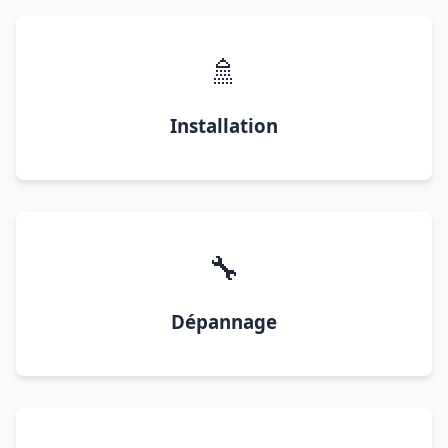
🚿
Installation
🔧
Dépannage