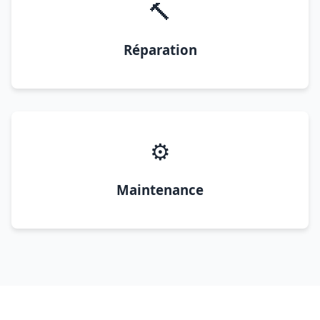
🔨
Réparation
⚙️
Maintenance