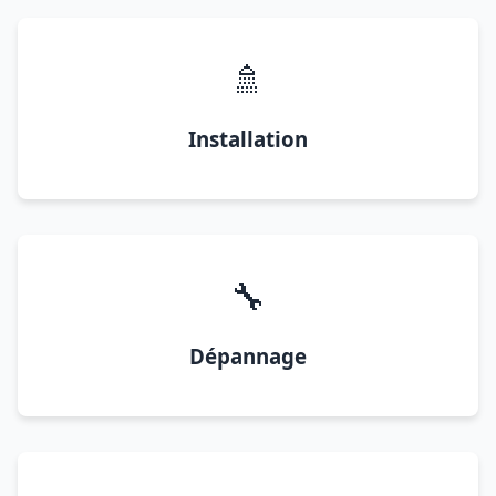
🚿
Installation
🔧
Dépannage