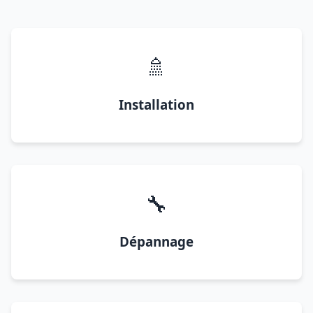
🚿
Installation
🔧
Dépannage