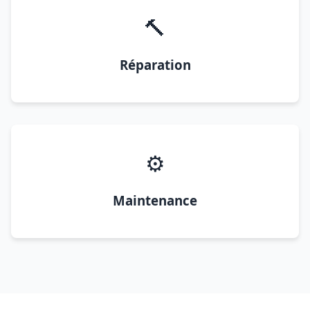
🔨
Réparation
⚙️
Maintenance