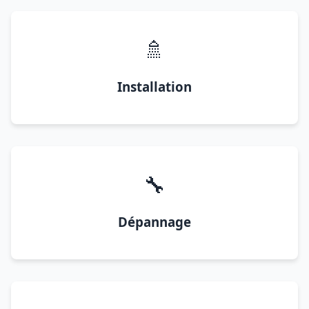
🚿
Installation
🔧
Dépannage