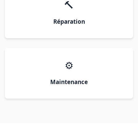
🔨
Réparation
⚙️
Maintenance