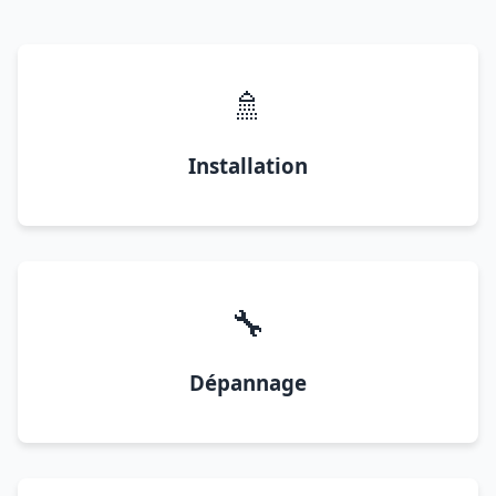
🚿
Installation
🔧
Dépannage