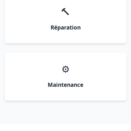
🔨
Réparation
⚙️
Maintenance