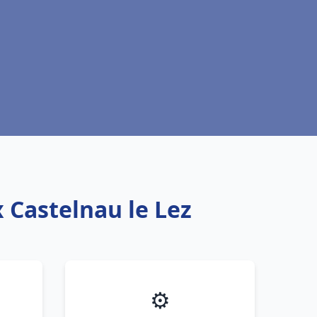
 Castelnau le Lez
⚙️