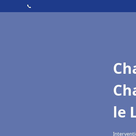
📞
Cha
Ch
le 
Interventi