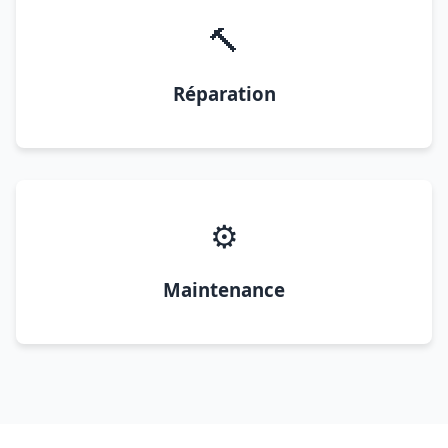
🔨
Réparation
⚙️
Maintenance