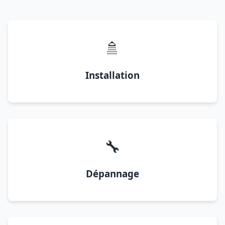
🚿
Installation
🔧
Dépannage