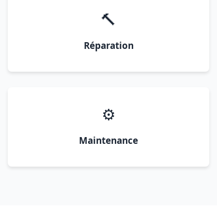
🔨
Réparation
⚙️
Maintenance