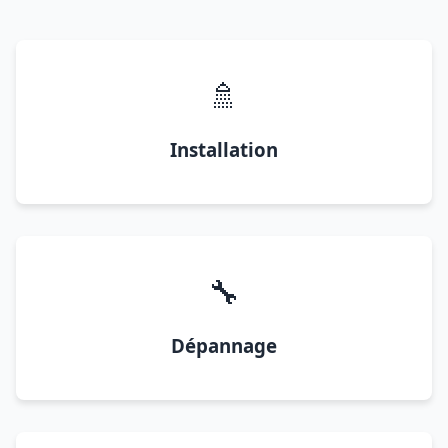
🚿
Installation
🔧
Dépannage