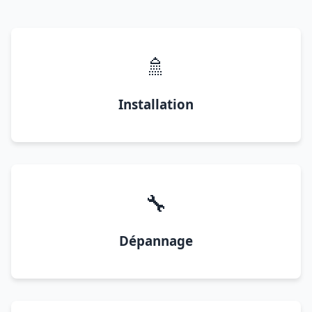
🚿
Installation
🔧
Dépannage