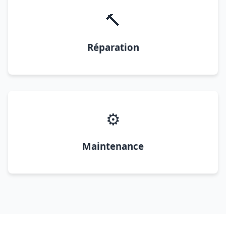
🔨
Réparation
⚙️
Maintenance