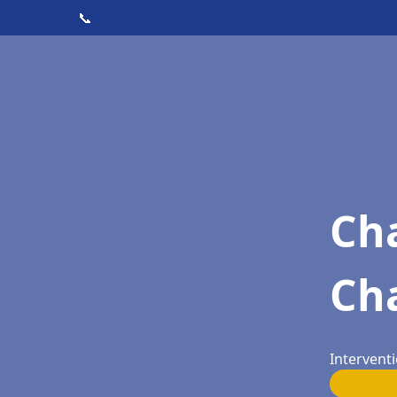
📞
Cha
Ch
Interventi