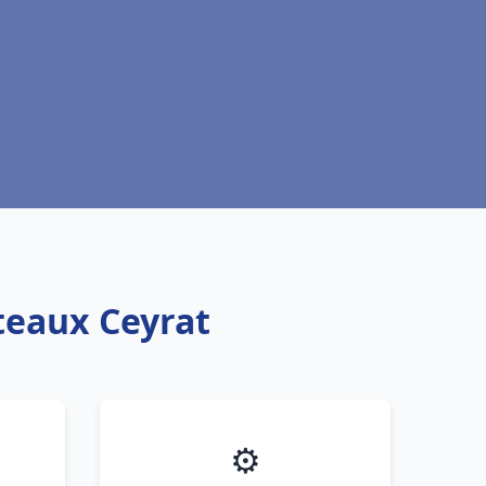
oteaux Ceyrat
⚙️