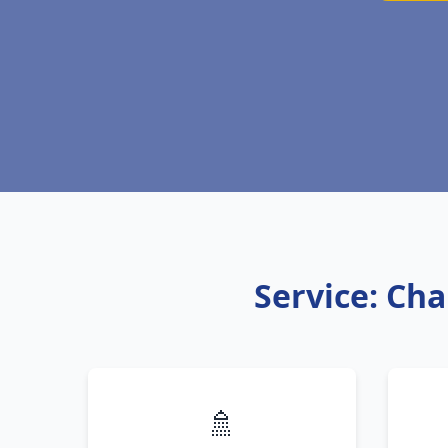
Service: Cha
🚿