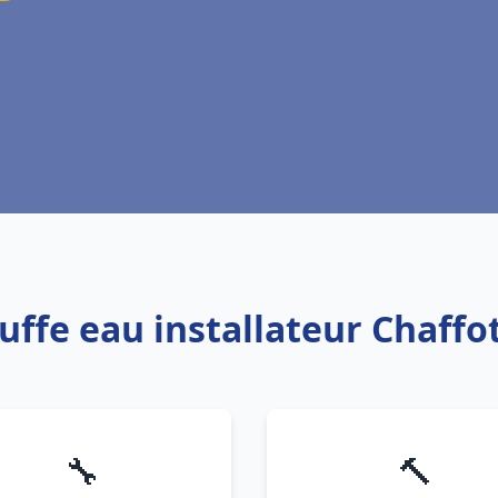
uffe eau installateur Chaff
🔧
🔨