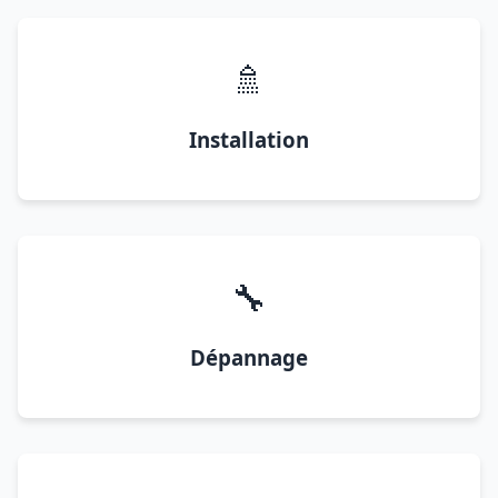
🚿
Installation
🔧
Dépannage