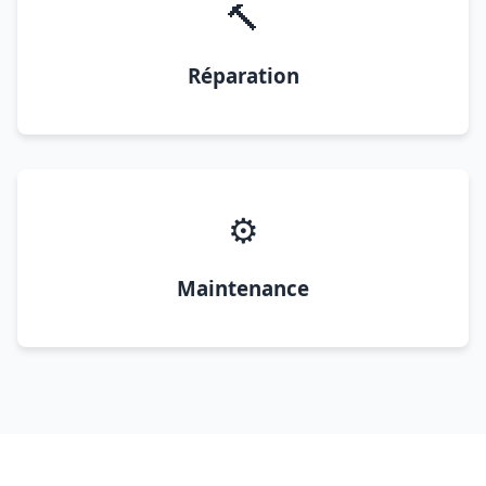
🔨
Réparation
⚙️
Maintenance