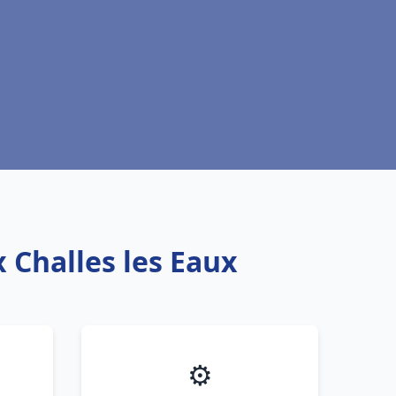
 Challes les Eaux
⚙️