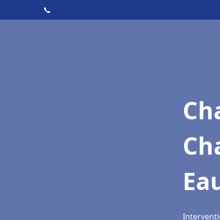
📞
Cha
Cha
Ea
Interventi