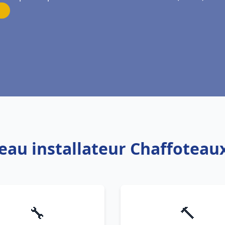
 eau installateur Chaffoteaux
🔧
🔨