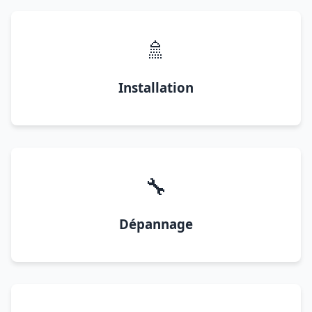
🚿
Installation
🔧
Dépannage