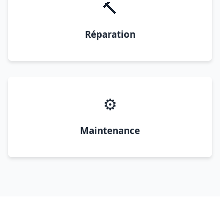
🔨
Réparation
⚙️
Maintenance