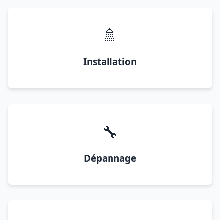
🚿
Installation
🔧
Dépannage