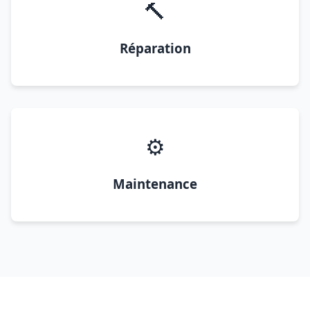
🔨
Réparation
⚙️
Maintenance