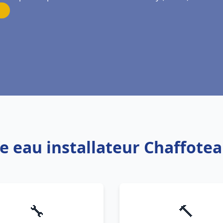
fe eau installateur Chaffot
🔧
🔨