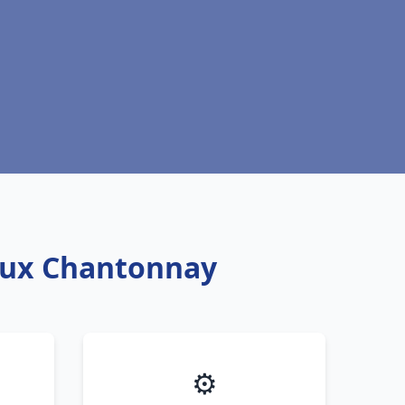
eaux Chantonnay
⚙️