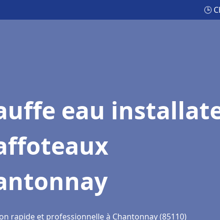
🕒 C
uffe eau installat
affoteaux
antonnay
ion rapide et professionnelle à Chantonnay (85110)