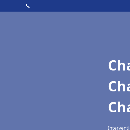
📞
Cha
Ch
Ch
Intervent