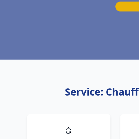
Service: Chauf
🚿