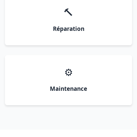
🔨
Réparation
⚙️
Maintenance