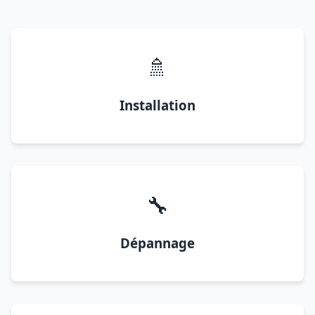
🚿
Installation
🔧
Dépannage