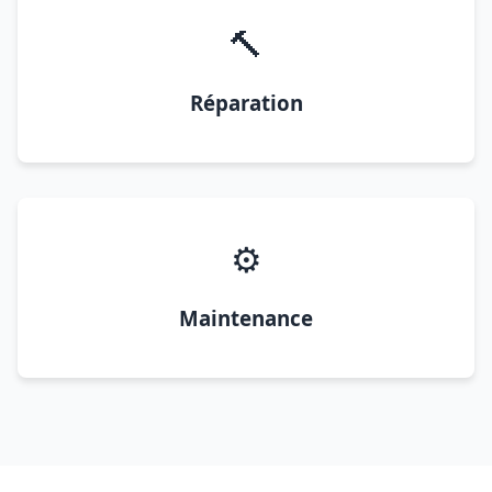
🔨
Réparation
⚙️
Maintenance