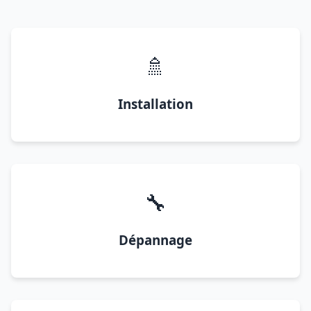
🚿
Installation
🔧
Dépannage