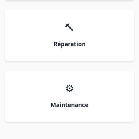
🔨
Réparation
⚙️
Maintenance