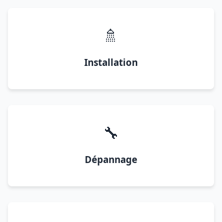
🚿
Installation
🔧
Dépannage