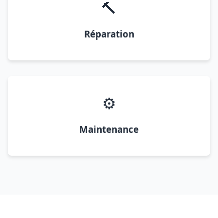
🔨
Réparation
⚙️
Maintenance