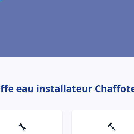
uffe eau installateur Chaffo
🔧
🔨