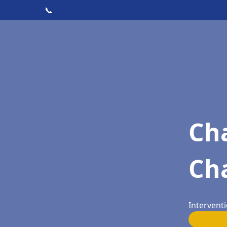
📞
Cha
Ch
Intervent