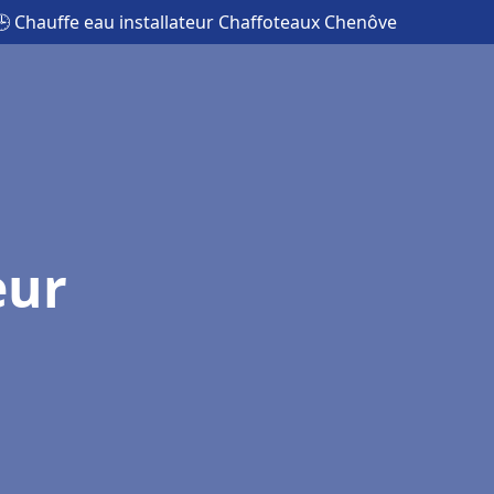
🕒 Chauffe eau installateur Chaffoteaux Chenôve
eur