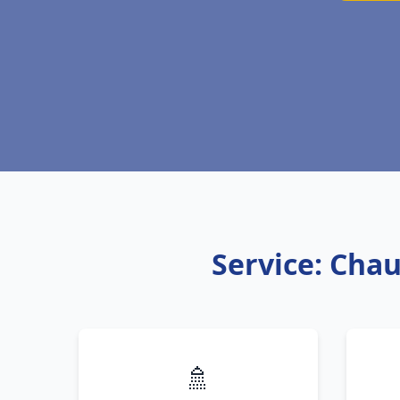
Service: Cha
🚿