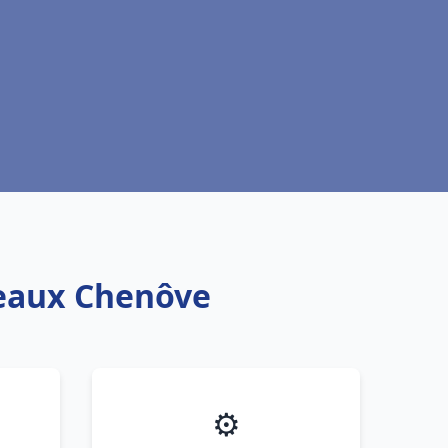
teaux Chenôve
⚙️