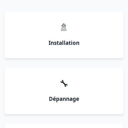
🚿
Installation
🔧
Dépannage