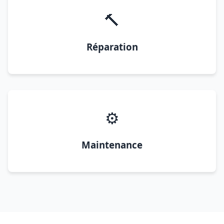
🔨
Réparation
⚙️
Maintenance