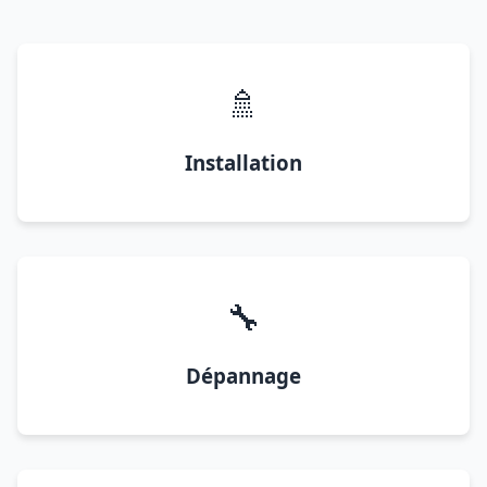
🚿
Installation
🔧
Dépannage