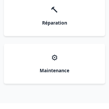
🔨
Réparation
⚙️
Maintenance