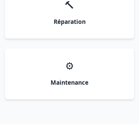
🔨
Réparation
⚙️
Maintenance