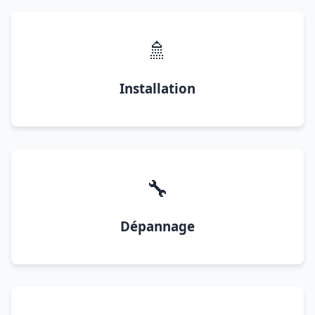
🚿
Installation
🔧
Dépannage