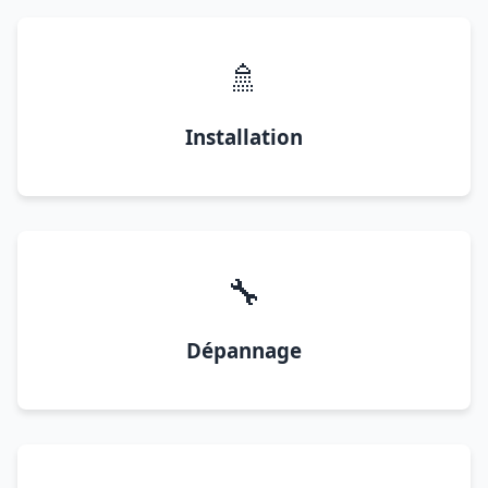
🚿
Installation
🔧
Dépannage