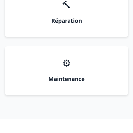
🔨
Réparation
⚙️
Maintenance