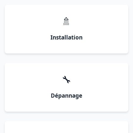
🚿
Installation
🔧
Dépannage