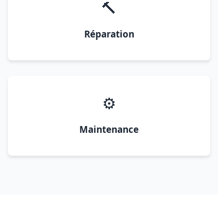
🔨
Réparation
⚙️
Maintenance