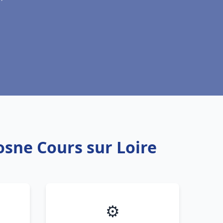
osne Cours sur Loire
⚙️