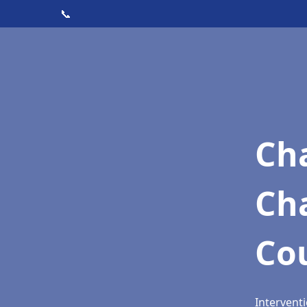
📞
Cha
Ch
Cou
Interventi