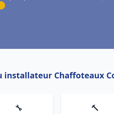
u installateur Chaffoteaux C
🔧
🔨