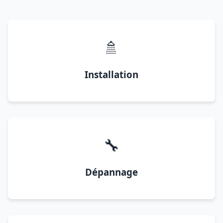
🚿
Installation
🔧
Dépannage