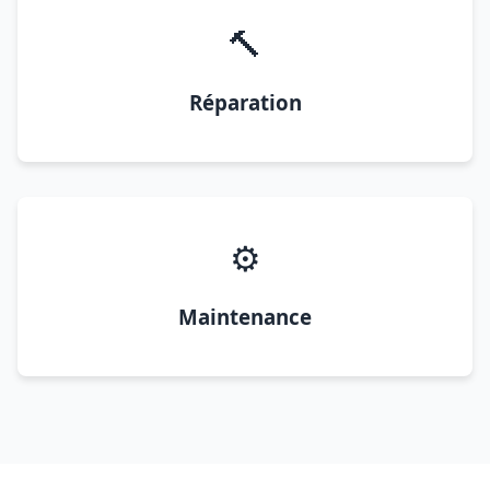
🔨
Réparation
⚙️
Maintenance