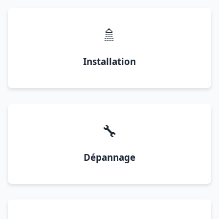
🚿
Installation
🔧
Dépannage