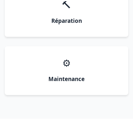
🔨
Réparation
⚙️
Maintenance