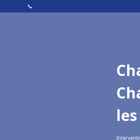
📞
Cha
Ch
les
Intervent