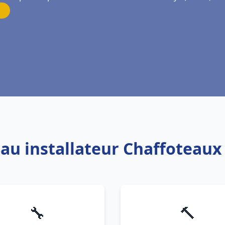
eau installateur Chaffoteau
🔧
🔨