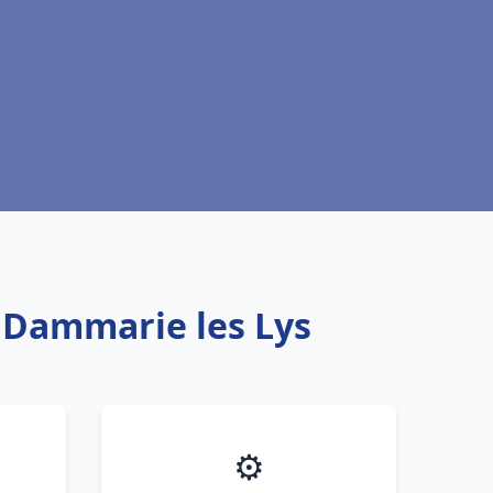
x Dammarie les Lys
⚙️