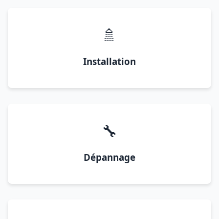
🚿
Installation
🔧
Dépannage