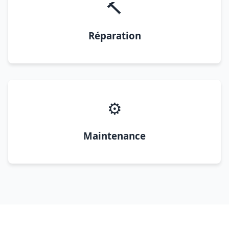
🔨
Réparation
⚙️
Maintenance