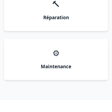
🔨
Réparation
⚙️
Maintenance