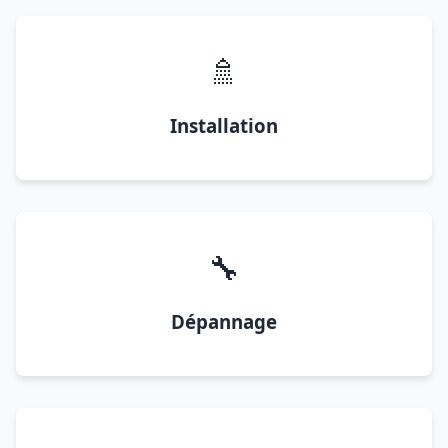
🚿
Installation
🔧
Dépannage