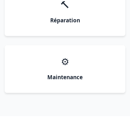
🔨
Réparation
⚙️
Maintenance