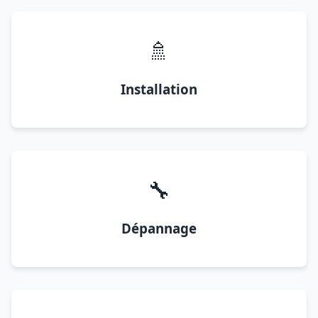
🚿
Installation
🔧
Dépannage