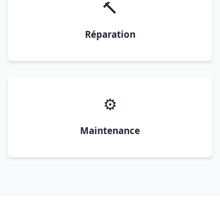
🔨
Réparation
⚙️
Maintenance