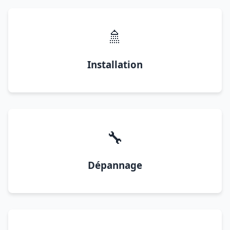
🚿
Installation
🔧
Dépannage