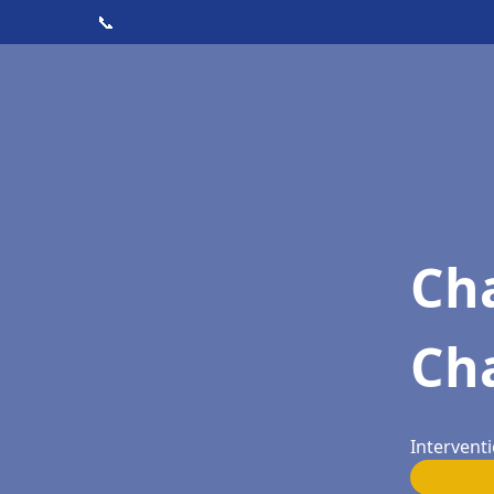
📞
Cha
Ch
Intervent