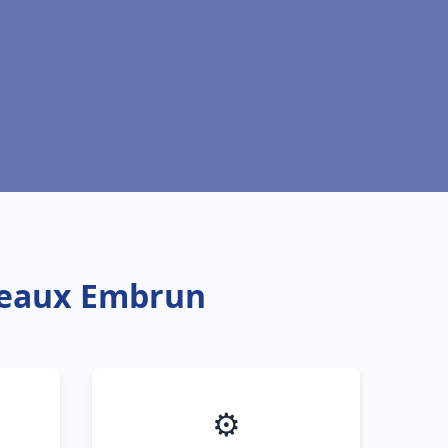
oteaux Embrun
⚙️