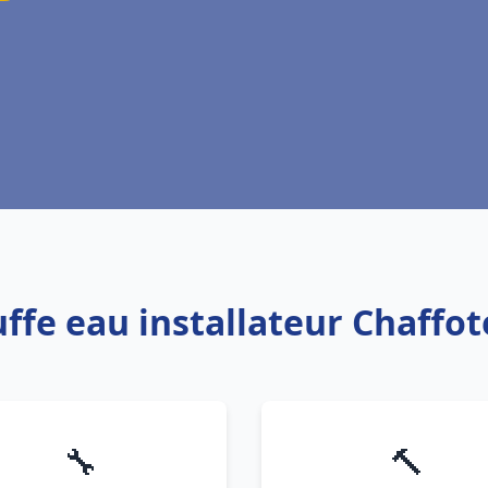
uffe eau installateur Chaff
🔧
🔨