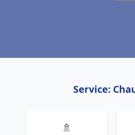
Service: Cha
🚿