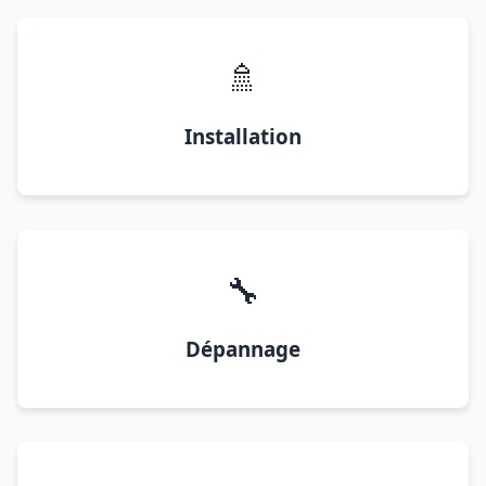
🚿
Installation
🔧
Dépannage