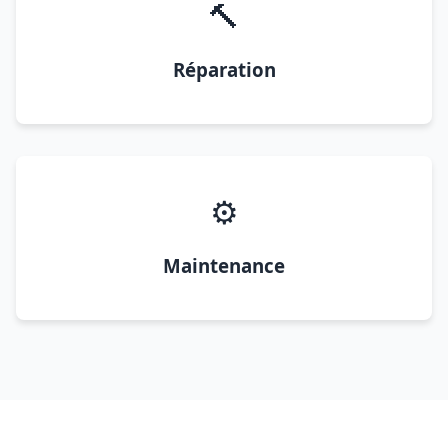
🔨
Réparation
⚙️
Maintenance