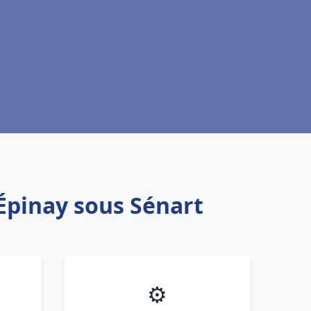
 Épinay sous Sénart
⚙️