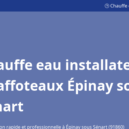
🕒 Chauffe 
uffe eau installat
affoteaux Épinay s
nart
on rapide et professionnelle à Épinay sous Sénart (91860)