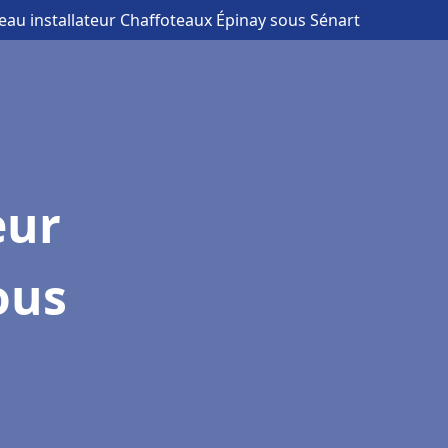
eau installateur Chaffoteaux Épinay sous Sénart
eur
ous