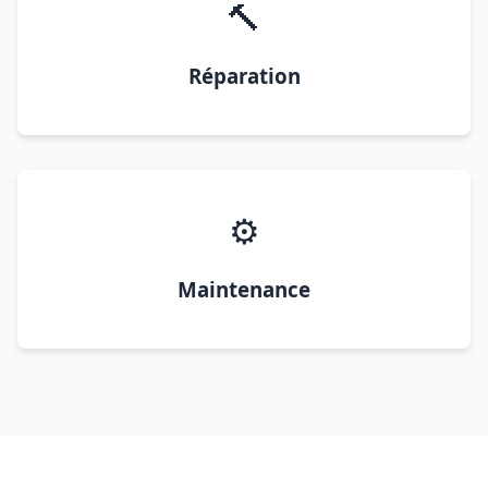
🔨
Réparation
⚙️
Maintenance