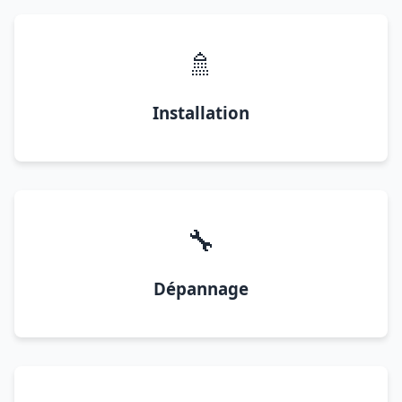
🚿
Installation
🔧
Dépannage