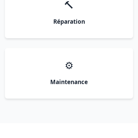
🔨
Réparation
⚙️
Maintenance