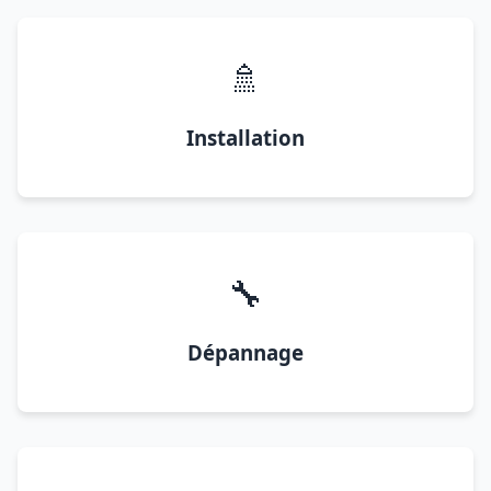
🚿
Installation
🔧
Dépannage