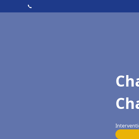
📞
Cha
Cha
Interventi