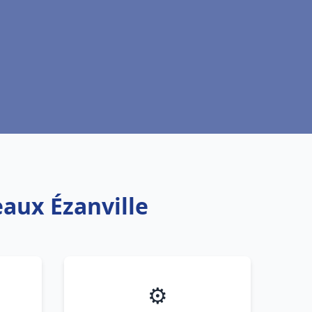
eaux Ézanville
⚙️