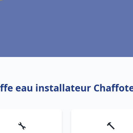
ffe eau installateur Chaffot
🔧
🔨