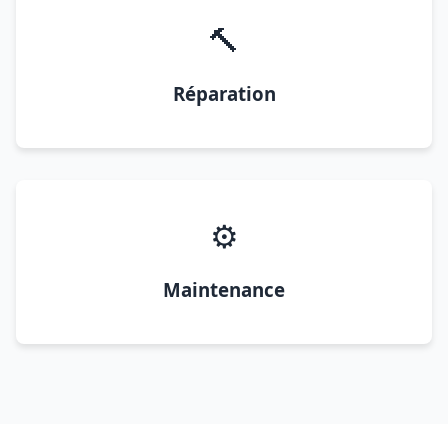
🔨
Réparation
⚙️
Maintenance