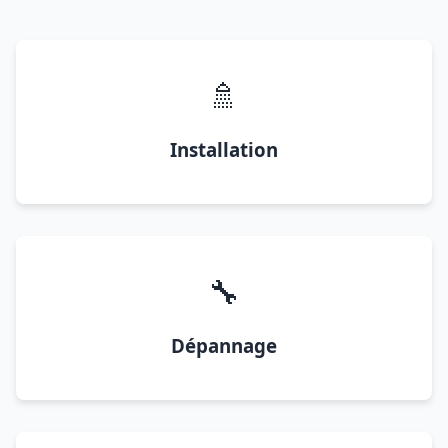
🚿
Installation
🔧
Dépannage