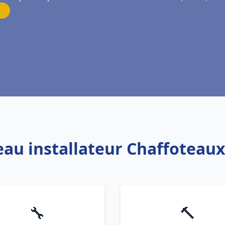
eau installateur Chaffoteau
🔧
🔨