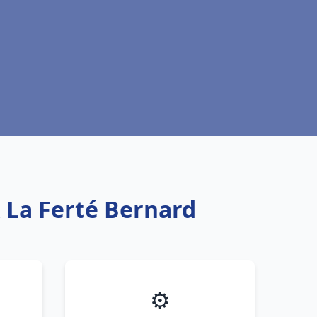
x La Ferté Bernard
⚙️