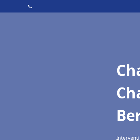
📞
Cha
Cha
Be
Interventi