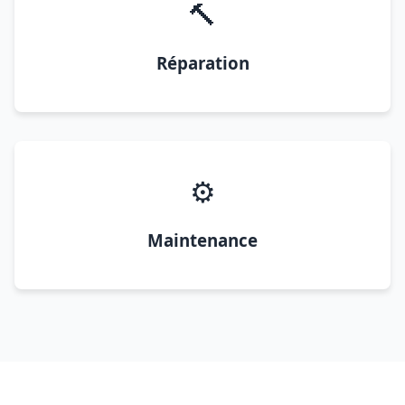
🔨
Réparation
⚙️
Maintenance