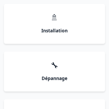
🚿
Installation
🔧
Dépannage