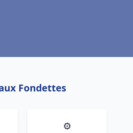
eaux Fondettes
⚙️