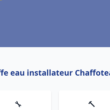
ffe eau installateur Chaffot
🔧
🔨