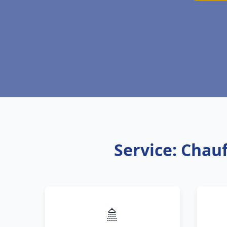
Service: Chau
🚿