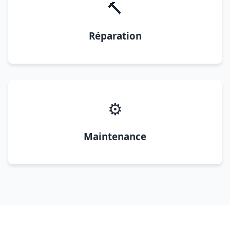
🔨
Réparation
⚙️
Maintenance