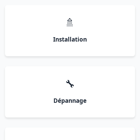
🚿
Installation
🔧
Dépannage