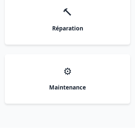
🔨
Réparation
⚙️
Maintenance