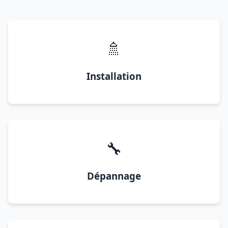
🚿
Installation
🔧
Dépannage