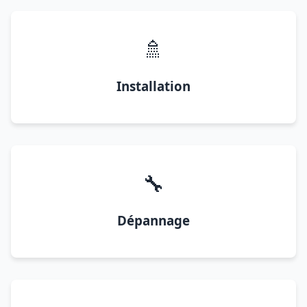
🚿
Installation
🔧
Dépannage