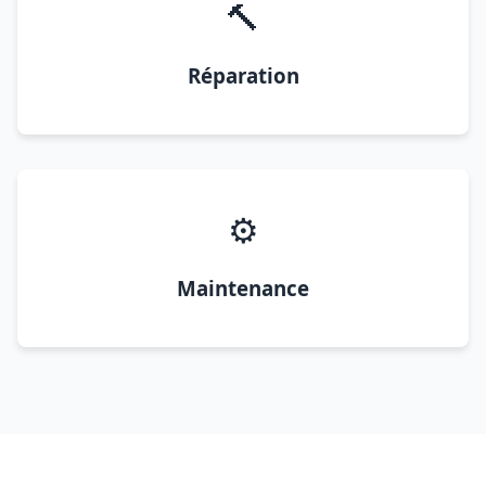
🔨
Réparation
⚙️
Maintenance