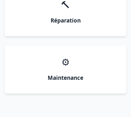
🔨
Réparation
⚙️
Maintenance