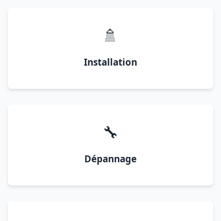
🚿
Installation
🔧
Dépannage