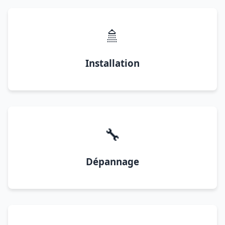
🚿
Installation
🔧
Dépannage