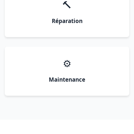
🔨
Réparation
⚙️
Maintenance