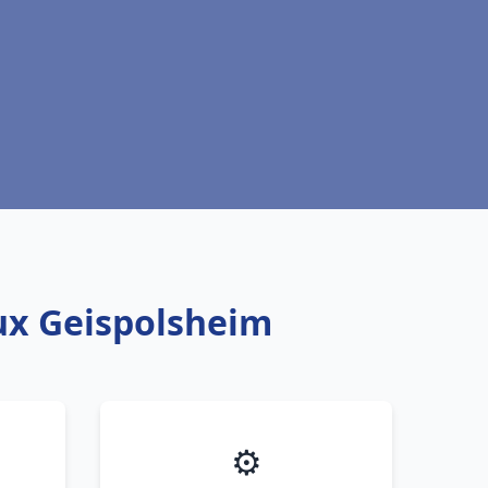
aux Geispolsheim
⚙️