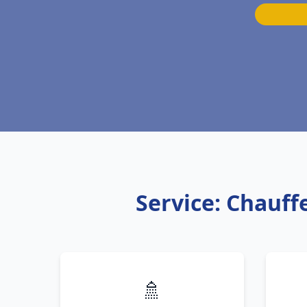
Service: Chauff
🚿