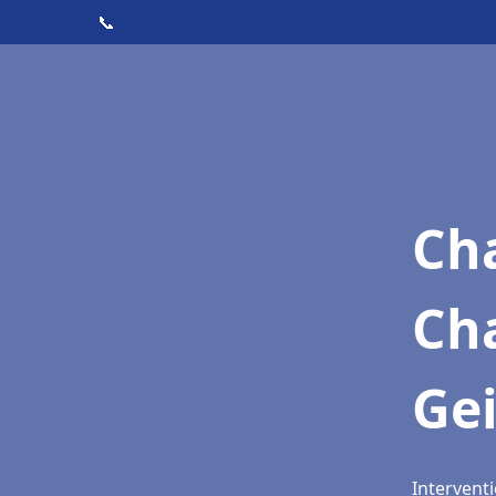
📞
Cha
Ch
Ge
Intervent