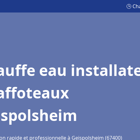
🕒 Ch
uffe eau installat
affoteaux
ispolsheim
ion rapide et professionnelle à Geispolsheim (67400)