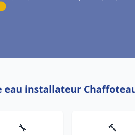
e eau installateur Chaffote
🔧
🔨