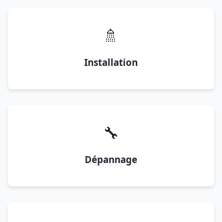
🚿
Installation
🔧
Dépannage