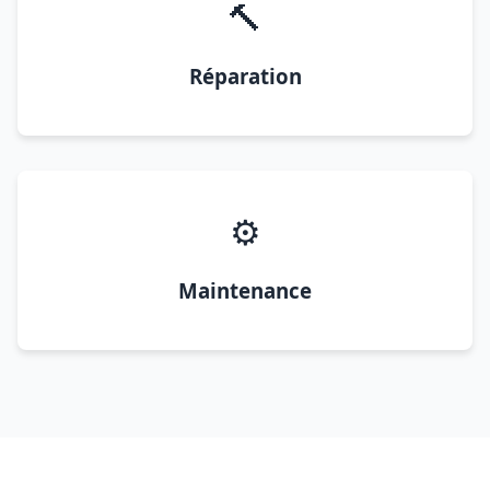
🔨
Réparation
⚙️
Maintenance